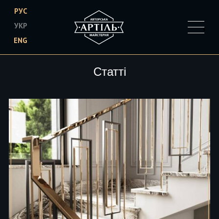
РУС
УКР
ENG
Skip to main content
Статті
Pages